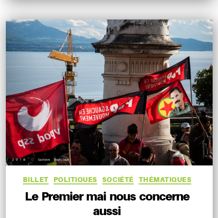
Catégories
BILLET
POLITIQUES
SOCIÉTÉ
THÉMATIQUES
Le Premier mai nous concerne
aussi