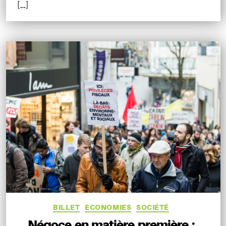
[…]
Catégories
BILLET
ECONOMIES
SOCIÉTÉ
Négoce en matière première :