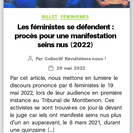
Catégories
BILLET
FÉMINISMES
Les féministes se défendent :
procès pour une manifestation
seins nus (2022)
Par
Collectif Révoltétons-nous !
Auteur
de
29 mai 2022
Date
l’article
de
Par cet article, nous mettons en lumière le
l’article
discours prononcé par 6 féministes le 19
mai 2022, lors de leur audience en première
instance au Tribunal de Montbenon. Ces
activistes se sont trouvé·es ce jour-là devant
le juge car iels ont manifesté seins nus plus
d’un an auparavant, le 8 mars 2021, durant
une quinzaine […]