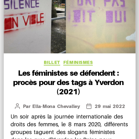
Catégories
BILLET
FÉMINISMES
Les féministes se défendent :
procès pour des tags à Yverdon
(2021)
Par
Ella-Mona Chevalley
29 mai 2022
Auteur
Date
de
de
Un soir après la journée internationale des
l’article
l’article
droits des femmes, le 8 mars 2020, différents
groupes taguent des slogans féministes