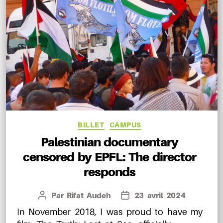
Catégories
BILLET
CAMPUS
Palestinian documentary
censored by EPFL: The director
responds
Par
Rifat Audeh
23 avril 2024
Auteur
Date
de
de
In November 2018, I was proud to have my
l’article
l’article