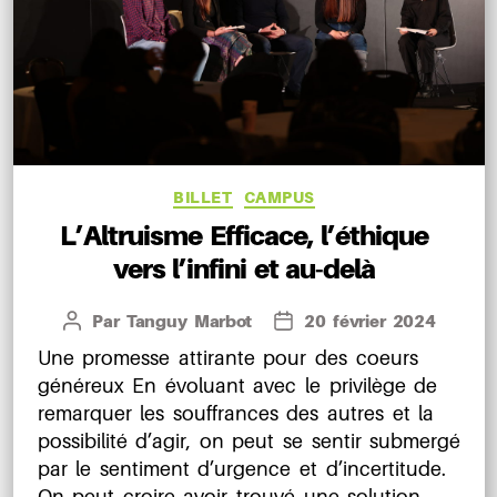
Catégories
BILLET
CAMPUS
L’Altruisme Efficace, l’éthique
vers l’infini et au-delà
Par
Tanguy Marbot
20 février 2024
Auteur
Date
de
de
Une promesse attirante pour des coeurs
l’article
l’article
généreux En évoluant avec le privilège de
remarquer les souffrances des autres et la
possibilité d’agir, on peut se sentir submergé
par le sentiment d’urgence et d’incertitude.
On peut croire avoir trouvé une solution