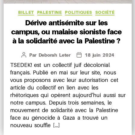
Catégories
BILLET
PALESTINE
POLITIQUES
SOCIÉTÉ
Dérive antisémite sur les
campus, ou malaise sioniste face
à la solidarité avec la Palestine ?
Par
Deborah Leter
18 juin 2024
Auteur
Date
de
de
TSEDEK! est un collectif juif décolonial
l’article
l’article
français. Publié en mai sur leur site, nous
vous proposons avec leur autorisation cet
article du collectif en lien avec les
rhétoriques qui opèrent aujourd’hui aussi sur
notre campus. Depuis trois semaines, le
mouvement de solidarité avec la Palestine
face au génocide à Gaza a trouvé un
nouveau souffle […]