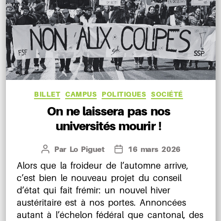
Catégories
BILLET
CAMPUS
POLITIQUES
SOCIÉTÉ
On ne laissera pas nos
universités mourir !
Par
Lo Piguet
16 mars 2026
Auteur
Date
de
de
Alors que la froideur de l’automne arrive,
l’article
l’article
c’est bien le nouveau projet du conseil
d’état qui fait frémir: un nouvel hiver
austéritaire est à nos portes. Annoncées
autant à l’échelon fédéral que cantonal, des