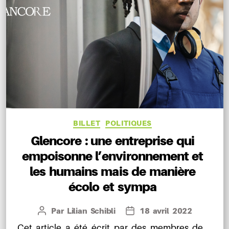
Catégories
BILLET
POLITIQUES
Glencore : une entreprise qui
empoisonne l’environnement et
les humains mais de manière
écolo et sympa
Par
Lilian Schibli
18 avril 2022
Auteur
Date
de
de
Cet article a été écrit par des membres de