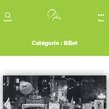
Search
Menu
Le
Canard
Huppé
Catégorie :
Billet