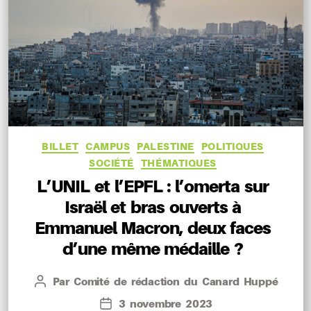
Catégories
BILLET
CAMPUS
PALESTINE
POLITIQUES
SOCIÉTÉ
THÉMATIQUES
L’UNIL et l’EPFL : l’omerta sur
Israël et bras ouverts à
Emmanuel Macron, deux faces
d’une même médaille ?
Par
Comité de rédaction du Canard Huppé
Auteur
de
3 novembre 2023
Date