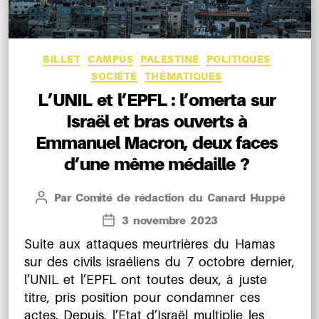
Catégories
BILLET
CAMPUS
PALESTINE
POLITIQUES
SOCIÉTÉ
THÉMATIQUES
L’UNIL et l’EPFL : l’omerta sur
Israël et bras ouverts à
Emmanuel Macron, deux faces
d’une même médaille ?
Par
Comité de rédaction du Canard Huppé
Auteur
de
3 novembre 2023
Date
l’article
de
Suite aux attaques meurtrières du Hamas
l’article
sur des civils israéliens du 7 octobre dernier,
l’UNIL et l’EPFL ont toutes deux, à juste
titre, pris position pour condamner ces
actes. Depuis, l’Etat d’Israël multiplie les