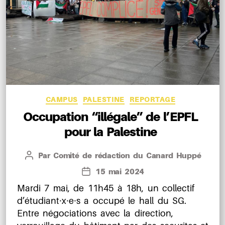
Catégories
CAMPUS
PALESTINE
REPORTAGE
Occupation “illégale” de l’EPFL
pour la Palestine
Par
Comité de rédaction du Canard Huppé
Auteur
de
15 mai 2024
Date
l’article
de
Mardi 7 mai, de 11h45 à 18h, un collectif
l’article
d’étudiant⸱x⸱e⸱s a occupé le hall du SG.
Entre négociations avec la direction,