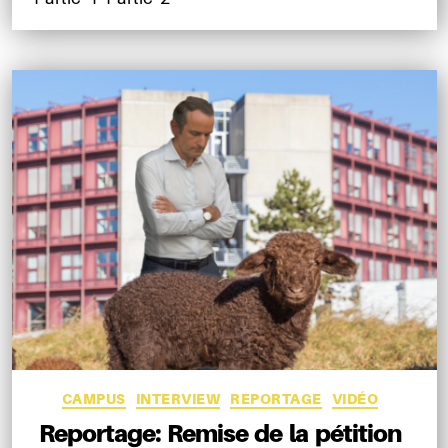
Catégories
CAMPUS
INTERVIEW
REPORTAGE
VIDÉO
Reportage: Remise de la pétition