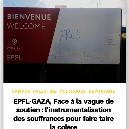
Catégories
CAMPUS
PALESTINE
POLITIQUES
REPORTAGE
EPFL-GAZA, Face à la vague de
soutien : l’instrumentalisation
des souffrances pour faire taire
la colère