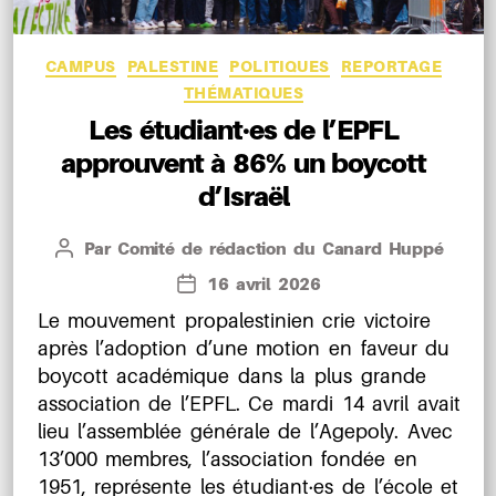
Catégories
CAMPUS
PALESTINE
POLITIQUES
REPORTAGE
THÉMATIQUES
Les étudiant·es de l’EPFL
approuvent à 86% un boycott
d’Israël
Par
Comité de rédaction du Canard Huppé
Auteur
de
16 avril 2026
Date
l’article
de
Le mouvement propalestinien crie victoire
l’article
après l’adoption d’une motion en faveur du
boycott académique dans la plus grande
association de l’EPFL. Ce mardi 14 avril avait
lieu l’assemblée générale de l’Agepoly. Avec
13’000 membres, l’association fondée en
1951, représente les étudiant·es de l’école et