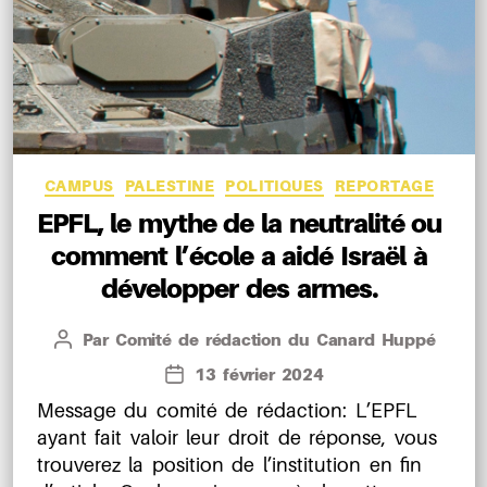
Catégories
CAMPUS
PALESTINE
POLITIQUES
REPORTAGE
EPFL, le mythe de la neutralité ou
comment l’école a aidé Israël à
développer des armes.
Par
Comité de rédaction du Canard Huppé
Auteur
de
13 février 2024
Date
l’article
de
Message du comité de rédaction: L’EPFL
l’article
ayant fait valoir leur droit de réponse, vous
trouverez la position de l’institution en fin