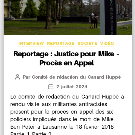
Catégories
INTERVIEW
REPORTAGE
SOCIÉTÉ
VIDÉO
Reportage : Justice pour Mike –
Procès en Appel
Par
Comité de rédaction du Canard Huppé
Auteur
de
7 juillet 2024
Date
l’article
de
Le comité de rédaction du Canard Huppé a
l’article
rendu visite aux militantes antiracistes
présent pour le procès en appel des six
policiers impliqués dans le mort de Mike
Ben Peter à Lausanne le 18 février 2018
Partie 1 Partie 2