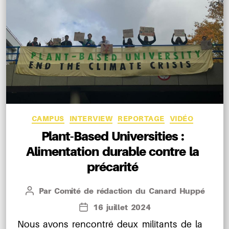
Catégories
CAMPUS
INTERVIEW
REPORTAGE
VIDÉO
Plant-Based Universities :
Alimentation durable contre la
précarité
Par
Comité de rédaction du Canard Huppé
Auteur
de
16 juillet 2024
Date
l’article
de
Nous avons rencontré deux militants de la