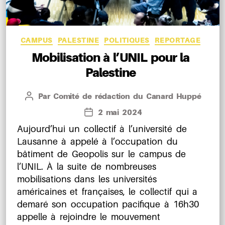
Catégories
CAMPUS
PALESTINE
POLITIQUES
REPORTAGE
Mobilisation à l’UNIL pour la
Palestine
Par
Comité de rédaction du Canard Huppé
Auteur
de
2 mai 2024
Date
l’article
de
Aujourd’hui un collectif à l’université de
l’article
Lausanne à appelé à l’occupation du
bâtiment de Geopolis sur le campus de
l’UNIL. À la suite de nombreuses
mobilisations dans les universités
américaines et françaises, le collectif qui a
demaré son occupation pacifique à 16h30
appelle à rejoindre le mouvement