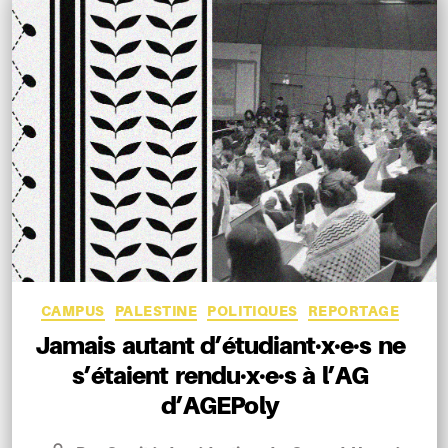
Catégories
CAMPUS
PALESTINE
POLITIQUES
REPORTAGE
Jamais autant d’étudiant·x·e·s ne
s’étaient rendu·x·e·s à l’AG
d’AGEPoly