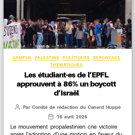
Catégories
CAMPUS
PALESTINE
POLITIQUES
REPORTAGE
THÉMATIQUES
Les étudiant·es de l’EPFL
approuvent à 86% un boycott
d’Israël
Par
Comité de rédaction du Canard Huppé
Auteur
de
16 avril 2026
Date
l’article
de
Le mouvement propalestinien crie victoire
l’article
après l’adoption d’une motion en faveur du