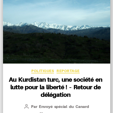
Catégories
POLITIQUES
REPORTAGE
Au Kurdistan turc, une société en
lutte pour la liberté ! – Retour de
délégation
Par
Envoyé spécial du Canard
Auteur
de