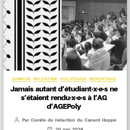
Catégories
CAMPUS
PALESTINE
POLITIQUES
REPORTAGE
Jamais autant d’étudiant·x·e·s ne
s’étaient rendu·x·e·s à l’AG
d’AGEPoly
Par
Comité de rédaction du Canard Huppé
Auteur
de
20 mai 2024
Date