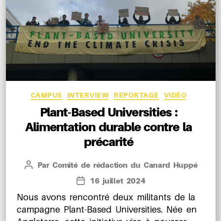
Catégories
CAMPUS
INTERVIEW
REPORTAGE
VIDÉO
Plant-Based Universities :
Alimentation durable contre la
précarité
Par
Comité de rédaction du Canard Huppé
Auteur
de
16 juillet 2024
Date
l’article
de
Nous avons rencontré deux militants de la
l’article
campagne Plant-Based Universities. Née en