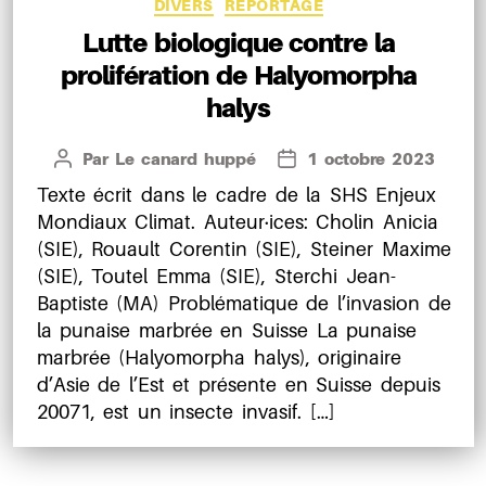
Catégories
DIVERS
REPORTAGE
Lutte biologique contre la
prolifération de Halyomorpha
halys
Par
Le canard huppé
1 octobre 2023
Auteur
Date
de
de
Texte écrit dans le cadre de la SHS Enjeux
l’article
l’article
Mondiaux Climat. Auteur·ices: Cholin Anicia
(SIE), Rouault Corentin (SIE), Steiner Maxime
(SIE), Toutel Emma (SIE), Sterchi Jean-
Baptiste (MA) Problématique de l’invasion de
la punaise marbrée en Suisse La punaise
marbrée (Halyomorpha halys), originaire
d’Asie de l’Est et présente en Suisse depuis
2007​1​, est un insecte invasif. […]