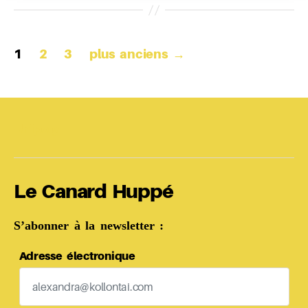
Pagination
1
2
3
plus anciens
→
des
publications
Unipoly
Le Canard Huppé
S’abonner à la newsletter :
Adresse électronique