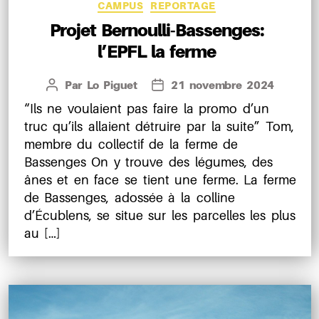
Catégories
CAMPUS
REPORTAGE
Projet Bernoulli-Bassenges:
l’EPFL la ferme
Par
Lo Piguet
21 novembre 2024
Auteur
Date
de
de
“Ils ne voulaient pas faire la promo d’un
l’article
l’article
truc qu’ils allaient détruire par la suite” Tom,
membre du collectif de la ferme de
Bassenges On y trouve des légumes, des
ânes et en face se tient une ferme. La ferme
de Bassenges, adossée à la colline
d’Écublens, se situe sur les parcelles les plus
au […]