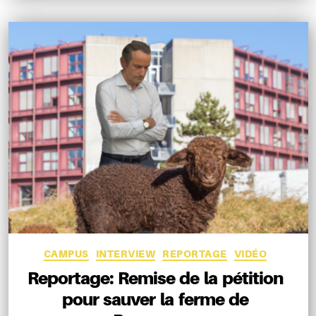
Catégories
CAMPUS
INTERVIEW
REPORTAGE
VIDÉO
Reportage: Remise de la pétition
pour sauver la ferme de