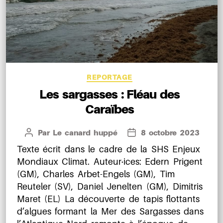
Catégories
REPORTAGE
Les sargasses : Fléau des
Caraïbes
Par
Le canard huppé
8 octobre 2023
Auteur
Date
de
de
Texte écrit dans le cadre de la SHS Enjeux
l’article
l’article
Mondiaux Climat. Auteur·ices: Edern Prigent
(GM), Charles Arbet-Engels (GM), Tim
Reuteler (SV), Daniel Jenelten (GM), Dimitris
Maret (EL) La découverte de tapis flottants
d’algues formant la Mer des Sargasses dans