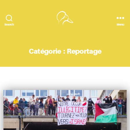
Search
Menu
Le
Canard
Huppé
Catégorie :
Reportage