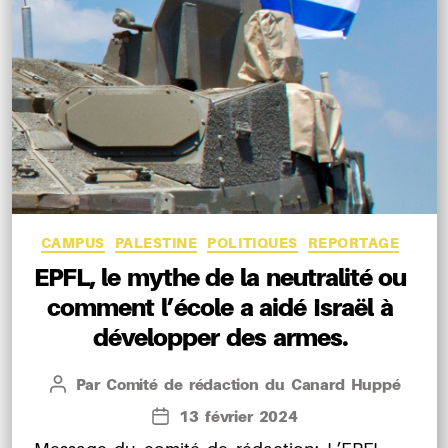
Catégories
CAMPUS
PALESTINE
POLITIQUES
REPORTAGE
EPFL, le mythe de la neutralité ou
comment l’école a aidé Israël à
développer des armes.
Par
Comité de rédaction du Canard Huppé
Auteur
de
13 février 2024
Date
l’article
de