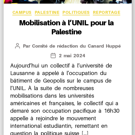
Catégories
CAMPUS
PALESTINE
POLITIQUES
REPORTAGE
Mobilisation à l’UNIL pour la
Palestine
Par
Comité de rédaction du Canard Huppé
Auteur
de
2 mai 2024
Date
l’article
de
Aujourd’hui un collectif à l’université de
l’article
Lausanne à appelé à l’occupation du
bâtiment de Geopolis sur le campus de
l’UNIL. À la suite de nombreuses
mobilisations dans les universités
américaines et françaises, le collectif qui a
demaré son occupation pacifique à 16h30
appelle à rejoindre le mouvement
international estudiantin, remettant en
question la politique suisse […]