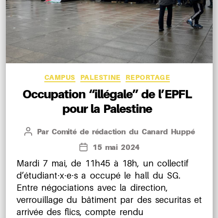
Catégories
CAMPUS
PALESTINE
REPORTAGE
Occupation “illégale” de l’EPFL
pour la Palestine
Par
Comité de rédaction du Canard Huppé
Auteur
de
15 mai 2024
Date
l’article
de
Mardi 7 mai, de 11h45 à 18h, un collectif
l’article
d’étudiant⸱x⸱e⸱s a occupé le hall du SG.
Entre négociations avec la direction,
verrouillage du bâtiment par des securitas et
arrivée des flics, compte rendu