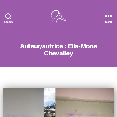
Search
Menu
Le
Canard
Huppé
Auteur/autrice :
Ella-Mona
Chevalley