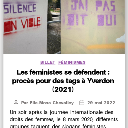
Catégories
BILLET
FÉMINISMES
Les féministes se défendent :
procès pour des tags à Yverdon
(2021)
Par
Ella-Mona Chevalley
29 mai 2022
Auteur
Date
de
de
Un soir après la journée internationale des
l’article
l’article
droits des femmes, le 8 mars 2020, différents
groupes taguent des slogans féministes