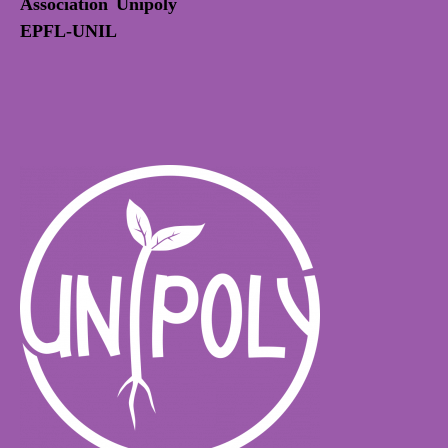
Association Unipoly
EPFL-UNIL