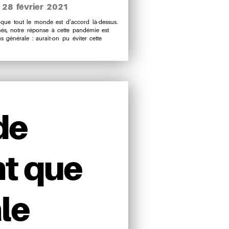
28 février 2021
te
s que tout le monde est d’accord là-dessus.
és, notre réponse à cette pandémie est
rticle
s générale : aurait-on pu éviter cette
de
nt que
le