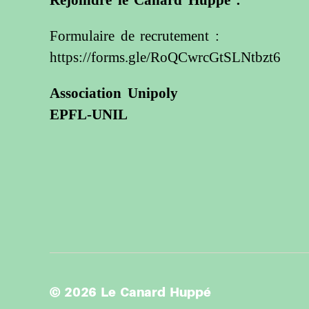
Rejoindre le Canard Huppé :
Formulaire de recrutement :
https://forms.gle/RoQCwrcGtSLNtbzt6
Association Unipoly
EPFL-UNIL
© 2026
Le Canard Huppé