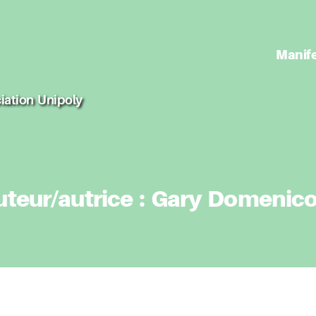
Manif
iation Unipoly
teur/autrice :
Gary Domenico