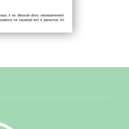
imaux. Il en découle donc nécessairement
’existence ne causerait tort à personne. Un