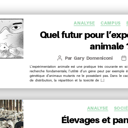
Catégo
ANALYSE
CAMPUS
Quel futur pour l’ex
animale 
Par
Gary Domeniconi
Auteur
Da
de
de
L’expérimentation animale est une pratique très courante en sc
recherche fondamentale, l’utilité d’un gène peut par exemple ê
l’article
l’a
génétique d’animaux mutants ne le possédant pas. Dans le cadr
de distribution, la répartition et la toxicité de […]
Catégo
ANALYSE
SOCI
Élevages et pa