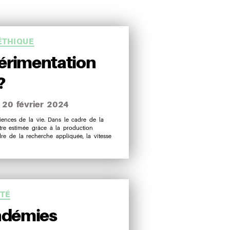
ries
ÉTHIQUE
périmentation
?
20 février 2024
te
iences de la vie. Dans le cadre de la
tre estimée grâce à la production
rticle
e de la recherche appliquée, la vitesse
ries
ÉTÉ
ndémies