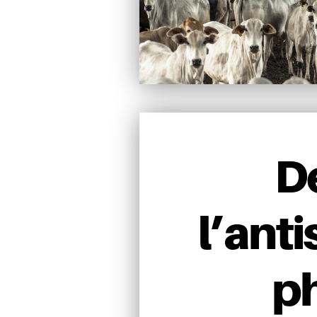
D
l’ant
ph