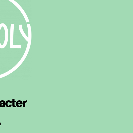
acter
h