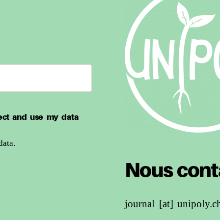
ect and use my data
ata.
Nous cont
journal [at] unipoly.c