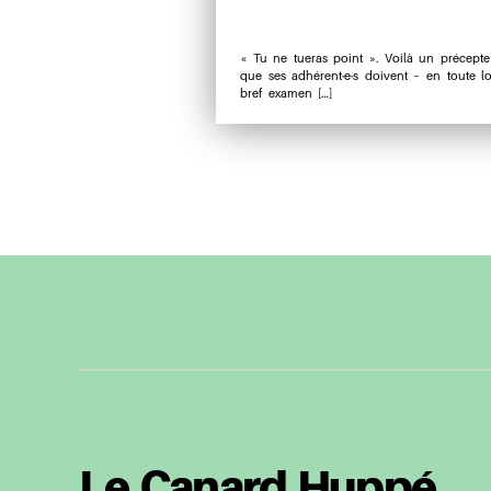
« Tu ne tueras point ». Voilà un précept
que ses adhérent·e·s doivent – en toute log
bref examen […]
Unipoly
Le Canard Huppé