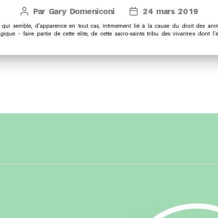
Par
Gary Domeniconi
24 mars 2019
Auteur
Date
de
de
e qui semble, d’apparence en tout cas, intimement lié à la cause du droit des an
ique – faire partie de cette élite, de cette sacro-sainte tribu des vivant·e·s dont l
l’article
l’article