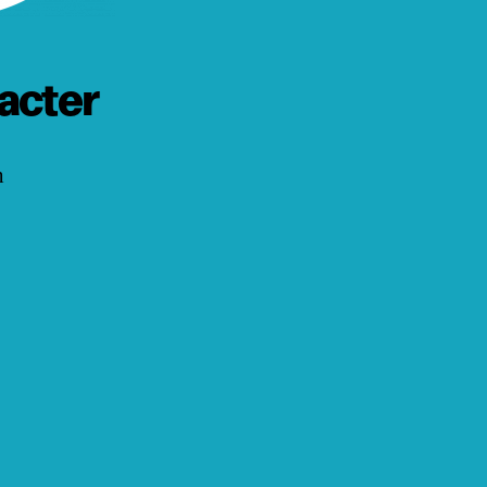
acter
h