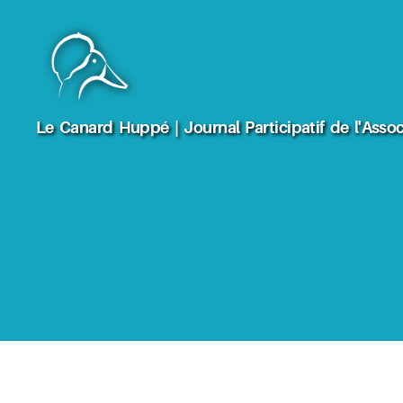
Le
Le Canard Huppé | Journal Participatif de l'Assoc
Canard
Huppé