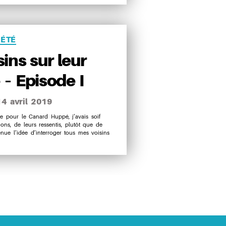
ries
IÉTÉ
ins sur leur
 – Episode I
14 avril 2019
e
le pour le Canard Huppé, j’avais soif
ons, de leurs ressentis, plutôt que de
icle
ue l’idée d’interroger tous mes voisins