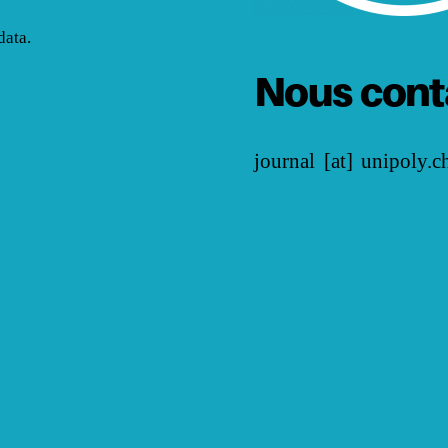
ata.
Nous cont
journal [at] unipoly.c