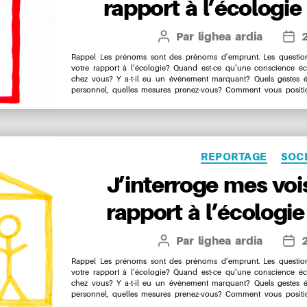
rapport à l’écologie 
Par
lighea ardia
Auteur
Dat
de
de
Rappel Les prénoms sont des prénoms d’emprunt. Les questions
votre rapport à l’écologie? Quand est-ce qu’une conscience é
l’article
l’art
chez vous? Y a-t-il eu un événement marquant? Quels gestes 
personnel, quelles mesures prenez-vous? Comment vous positio
Catégo
REPORTAGE
SOC
J’interroge mes vois
rapport à l’écologie
Par
lighea ardia
Auteur
Dat
de
de
Rappel Les prénoms sont des prénoms d’emprunt. Les questions
votre rapport à l’écologie? Quand est-ce qu’une conscience é
l’article
l’art
chez vous? Y a-t-il eu un événement marquant? Quels gestes 
personnel, quelles mesures prenez-vous? Comment vous positio