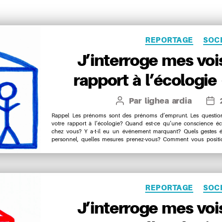
Catégo
REPORTAGE
SOC
J’interroge mes vois
rapport à l’écologie
Par
lighea ardia
Auteur
Dat
de
de
Rappel Les prénoms sont des prénoms d’emprunt. Les questions
votre rapport à l’écologie? Quand est-ce qu’une conscience é
l’article
l’art
chez vous? Y a-t-il eu un événement marquant? Quels gestes 
personnel, quelles mesures prenez-vous? Comment vous positio
Catégo
REPORTAGE
SOC
J’interroge mes vois