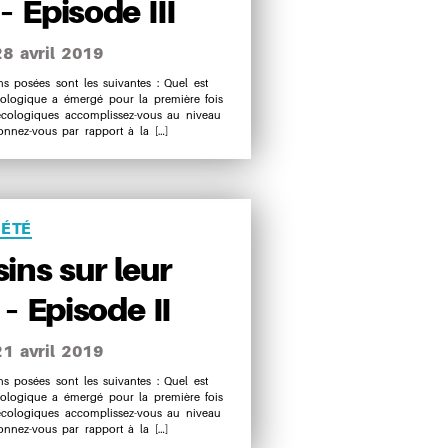
– Episode III
28 avril 2019
e
 posées sont les suivantes : Quel est
cologique a émergé pour la première fois
icle
écologiques accomplissez-vous au niveau
nnez-vous par rapport à la […]
ries
IÉTÉ
ins sur leur
 – Episode II
21 avril 2019
e
 posées sont les suivantes : Quel est
cologique a émergé pour la première fois
icle
écologiques accomplissez-vous au niveau
nnez-vous par rapport à la […]