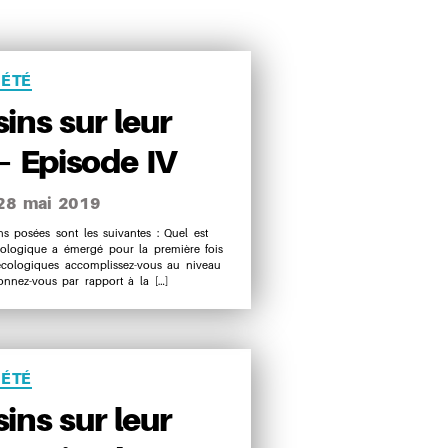
ries
IÉTÉ
ins sur leur
 – Episode IV
28 mai 2019
e
 posées sont les suivantes : Quel est
cologique a émergé pour la première fois
icle
écologiques accomplissez-vous au niveau
nnez-vous par rapport à la […]
ries
IÉTÉ
ins sur leur