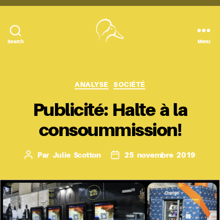
Search
Menu
Le
Canard
Huppé
Catégories
ANALYSE
SOCIÉTÉ
Publicité: Halte à la
consoummission!
Par
Julie Scotton
25 novembre 2019
Auteur
Date
de
de
l’article
l’article