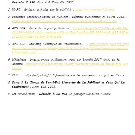
1.
Beigbeder F.
99F
. Grasset & Fasquelle; 2000.
2.
WARC . Analyses et études sur la publicité. .
https://www.warc.com/Welcome
.
3.
Fondation Statistique Suisse en Publicité . Dépenses publicitaires en Suisse 2018. .
https://cominmag.ch/en-2018-on-depense-chf-46-milliards-en-publicite-en-suisse/
.
4.
APG SGA . Étude de l’impact publicitaire. .
https://apg-live-50e278d904ed4aa48d66ec
d1c1864-4eb0c7b.aldryn-media.com/filer_public/c7/cc/c7cca45b-9934-4ae9-aa37-965cec
2912d9/swisslos_bp-flyer_fr_final.pdf
.
5.
APG SGA . Branding numérique au Hallenstadion. .
https://www.apgsga.ch/fr/entrepr
ise-marche/news-communiques-de-presse/2019/10/29/apgsga-et-le-hallenstadion-de-zuric
h-branding-nume/
.
6.
Médiafocus . Investissements publicitaires bruts par branche 2017 (parts en %) .
Admeira.
https://www.admeira.ch/fr/news-studien/mediafacts/marches-des-medias-et-de-la-p
ublicite
.
7.
CLIP . https://antipub.ch/fr/. Informations sur les mouvements antipub en Suisse.
.
8.
Darsy S.
Le Temps de l’anti-Pub L’emprise de La Publicité et Ceux Qui La
Combattent
. Actes Sud; 2005.
9.
Les Désobéissants .
Désobéir à La Pub
. Le passager clandestin ; 2009.