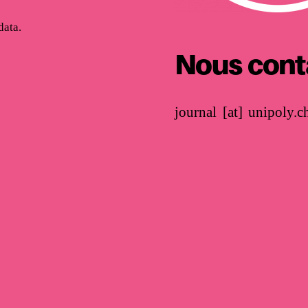
ata.
Nous cont
journal [at] unipoly.c