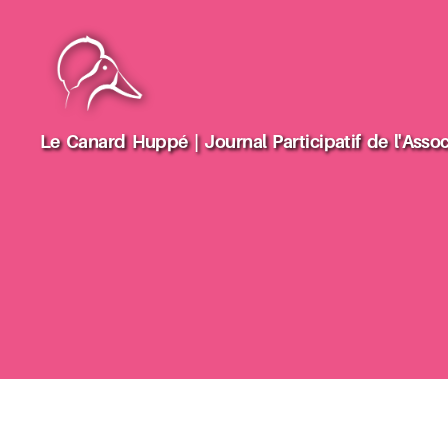
Le
Le Canard Huppé | Journal Participatif de l'Assoc
Canard
Huppé