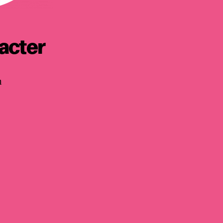
acter
h