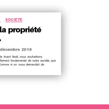
ries
E
SOCIÉTÉ
la propriété
»
 décembre 2019
le Avant Noël, nous souhaitions
ellement fondamental de notre société, que
e
. Comme si on nous demandait de