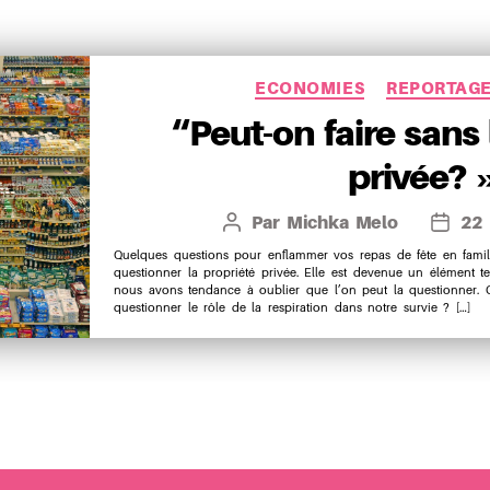
Catégo
ECONOMIES
REPORTAG
“Peut-on faire sans 
privée? 
Par
Michka Melo
22
Auteur
Date
de
de
Quelques questions pour enflammer vos repas de fête en famil
questionner la propriété privée. Elle est devenue un élément t
l’article
l’articl
nous avons tendance à oublier que l’on peut la questionner
questionner le rôle de la respiration dans notre survie ? […]