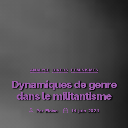
Catégories
ANALYSE
DIVERS
FÉMINISMES
Dynamiques de genre
dans le militantisme
Par
Eloïse
14 juin 2024
Auteur
Date
de
de
l’article
l’article